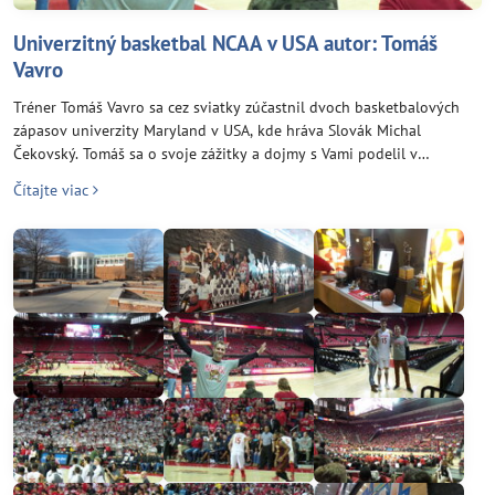
Univerzitný basketbal NCAA v USA autor: Tomáš
Vavro
Tréner Tomáš Vavro sa cez sviatky zúčastnil dvoch basketbalových
zápasov univerzity Maryland v USA, kde hráva Slovák Michal
Čekovský. Tomáš sa o svoje zážitky a dojmy s Vami podelil v
klubovom blogu nižšie.
Čítajte viac