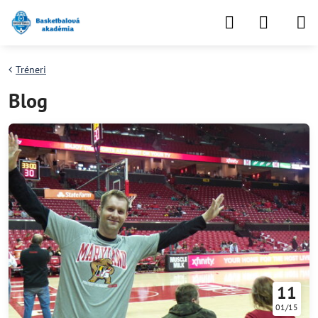
Tréneri
Blog
11
01/15