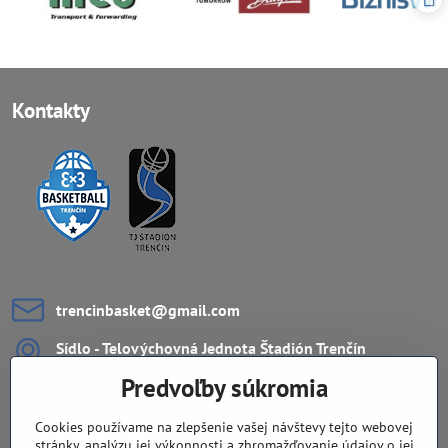
Kontakty
trencinbasket​@gmail​.com
Sídlo - Telovýchovná Jednota Štadión Trenčín
ZŠ Ul. L.Novomeského 11
Predvoľby súkromia
911 08 Trenčín
Cookies používame na zlepšenie vašej návštevy tejto webovej
Dôležité odkazy
stránky, analýzu jej výkonnosti a zhromažďovanie údajov o jej