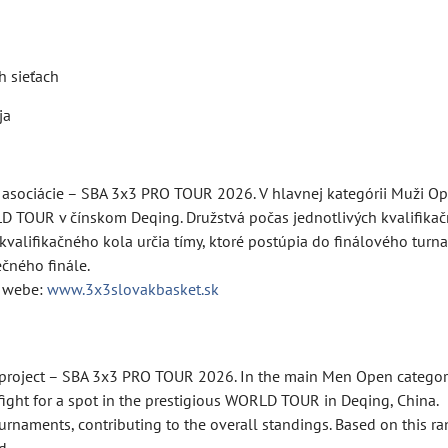
h sieťach
ja
 asociácie – SBA 3x3 PRO TOUR 2026. V hlavnej kategórii Muži Op
D TOUR v čínskom Deqing. Družstvá počas jednotlivých kvalifikač
kvalifikačného kola určia tímy, ktoré postúpia do finálového tur
čného finále.
a webe:
www.3x3slovakbasket.sk
 project – SBA 3x3 PRO TOUR 2026. In the main Men Open category
fight for a spot in the prestigious WORLD TOUR in Deqing, China.
urnaments, contributing to the overall standings. Based on this r