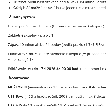
Družstvá budú nasadzované podľa 3x3 FIBA ratingu družs
Každý hráč môže štartovať iba za jeden tím a musí sa pre
🏀
Herný systém
Hrá sa podľa pravidiel 3x3 (+ upravené pre nižšie kategórie)
Základné skupiny + play-off
Zápas: 10 minút alebo 21 bodov (podľa pravidiel 3x3 FIBA) 
Minimálny 4 družstva pre otvorenie kategórie. /V prípade pri
v inej kategórií/
Prihlásenie trvá do
17.4.2026 do 00.00 hod.
tu na tomto lin
📝Štartovné:
MUŽI OPEN
(minimálny vek 16 rokov a starší max. 8 družstie
U18 Boys
(hráči a hráčky ročník 2008 a mladší / max. 8 družs
U16 MIX
(hráči a hráčky ročník 2010 a mladší / max. 6 družst