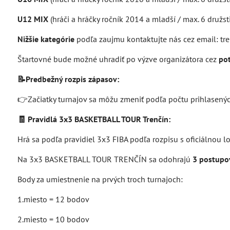
U12 MIX
(hráči a hráčky ročník 2014 a mladší / max. 6 družst
Nižšie kategórie
podľa zaujmu kontaktujte nás cez email: t
Štartovné bude možné uhradiť po výzve organizátora cez
pot
📝Predbežný rozpis zápasov:
👉Začiatky turnajov sa môžu zmeniť podľa počtu prihlasenýc
🧾 Pravidlá 3x3 BASKETBALL TOUR Trenčín:
Hrá sa podľa pravidiel 3x3 FIBA podľa rozpisu s oficiálnou l
Na 3x3 BASKETBALL TOUR TRENČÍN sa odohrajú
3 postupo
Body za umiestnenie na prvých troch turnajoch:
1.miesto = 12 bodov
2.miesto = 10 bodov