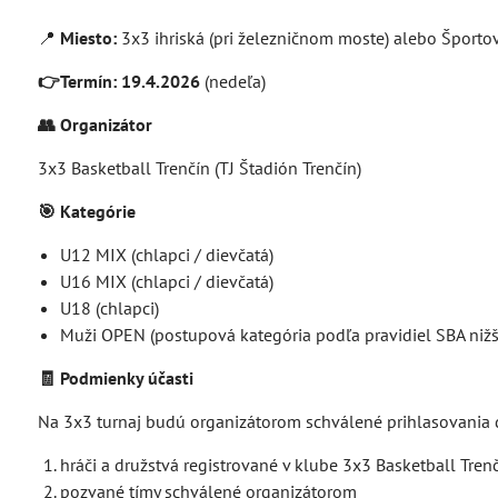
📍
Miesto:
3x3 ihriská (pri železničnom moste) alebo Športov
👉Termín:
19.4.2026
(nedeľa)
👥 Organizátor
3x3 Basketball Trenčín (TJ Štadión Trenčín)
🎯 Kategórie
U12 MIX (chlapci / dievčatá)
U16 MIX (chlapci / dievčatá)
U18 (chlapci)
Muži OPEN (postupová kategória podľa pravidiel SBA nižši
🧾 Podmienky účasti
Na 3x3 turnaj budú organizátorom schválené prihlasovania d
hráči a družstvá registrované v klube 3x3 Basketball Tren
pozvané tímy schválené organizátorom