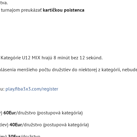
tva.
d turnajom preukázať
kartičkou poistenca
- Kategórie U12 MIX hrajú 8 minút bez 12 sekúnd.
hlásenia menšieho počtu družstiev do niektorej z kategórií, nebud
ku:
play.fiba3x3.com/register
v)
60Eur
/družstvo (postupová kategória)
tiev)
40Eur
/družstvo (postupová kategória)
iev)
30Eur
/družstvo