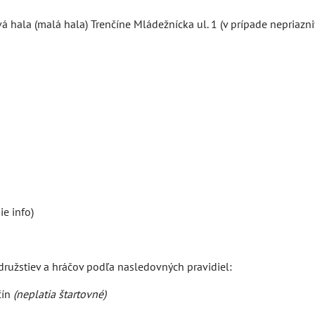
á hala (malá hala) Trenčíne Mládežnícka ul. 1 (v prípade nepriazn
e info)
ružstiev a hráčov podľa nasledovných pravidiel:
čín
(neplatia štartovné)