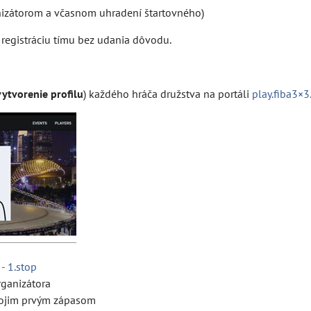
anizátorom a včasnom uhradení štartovného)
 registráciu tímu bez udania dôvodu.
vytvorenie profilu
) každého hráča družstva na portáli
play.fiba3×
- 1.stop
rganizátora
svojim prvým zápasom