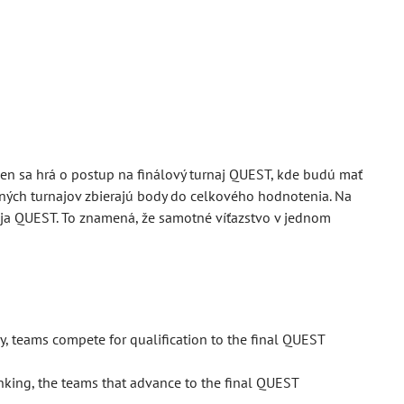
en sa hrá o postup na finálový turnaj QUEST, kde budú mať
ných turnajov zbierajú body do celkového hodnotenia. Na
naja QUEST. To znamená, že samotné víťazstvo v jednom
, teams compete for qualification to the final QUEST
anking, the teams that advance to the final QUEST