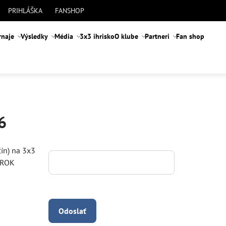
PRIHLÁŠKA
FANSHOP
rnaje
Výsledky
Média
3x3 ihrisko
O klube
Partneri
Fan shop
6
ín) na 3x3
 ROK
Odoslať