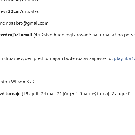
iev)
20Eur
/družstvo
rencinbasket@gmail.com
vrdzujúci email
(družstvo bude registrované na turnaj až po potv
h družstiev, deň pred turnajom bude rozpis zápasov tu:
play.fiba
optou Wilson 3x3.
vé turnaje
(19.apríl, 24.máj, 21.jún) + 1 finálový turnaj (2.august).