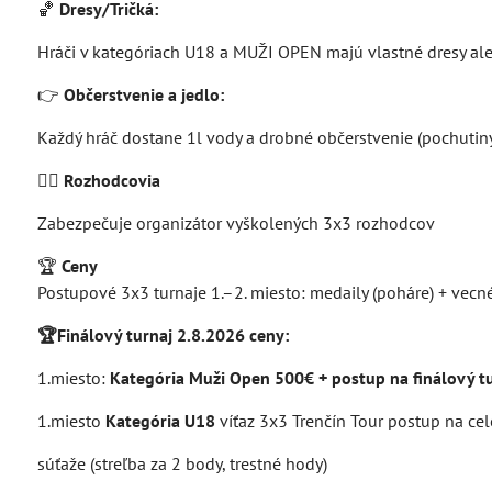
🏀
Dresy/Tričká:
Hráči v kategóriach U18 a MUŽI OPEN majú vlastné dresy alebo
👉
Občerstvenie a jedlo:
Každý hráč dostane 1l vody a drobné občerstvenie (pochutiny
🧑‍⚖️
Rozhodcovia
Zabezpečuje organizátor vyškolených 3x3 rozhodcov
🏆
Ceny
Postupové 3x3 turnaje 1.–2. miesto: medaily (poháre) + vecn
🏆Finálový turnaj 2.8.2026 ceny:
1.miesto:
Kategória Muži Open 500€ + postup na finálový tu
1.miesto
Kategória U18
víťaz 3x3 Trenčín Tour postup na cel
súťaže (streľba za 2 body, trestné hody)