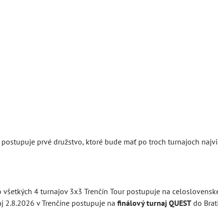
y postupuje prvé družstvo, ktoré bude mať po troch turnajoch naj
o všetkých 4 turnajov 3x3 Trenčín Tour postupuje na celoslovenské
aj 2.8.2026 v Trenčíne postupuje na
finálový turnaj QUEST
do Brat