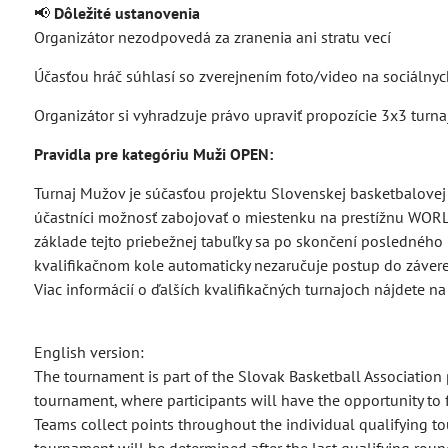
📢
Dôležité ustanovenia
Organizátor nezodpovedá za zranenia ani stratu vecí
Účasťou hráč súhlasí so zverejnením foto/video na sociálnyc
Organizátor si vyhradzuje právo upraviť propozície 3x3 turna
Pravidla pre kategóriu Muži OPEN:
Turnaj Mužov je súčasťou projektu Slovenskej basketbalovej
účastníci možnosť zabojovať o miestenku na prestížnu WORL
základe tejto priebežnej tabuľky sa po skončení posledného 
kvalifikačnom kole automaticky nezaručuje postup do závere
Viac informácií o ďalších kvalifikačných turnajoch nájdete n
English version:
The tournament is part of the Slovak Basketball Association
tournament, where participants will have the opportunity to 
Teams collect points throughout the individual qualifying to