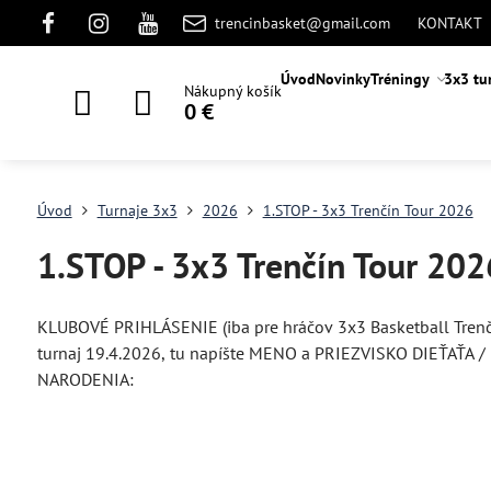
trencinbasket@gmail.com
KONTAKT
Úvod
Novinky
Tréningy
3x3 tu
Nákupný košík
0 €
Úvod
Turnaje 3x3
2026
1.STOP - 3x3 Trenčín Tour 2026
1.STOP - 3x3 Trenčín Tour 202
KLUBOVÉ PRIHLÁSENIE (iba pre hráčov 3x3 Basketball Trenč
turnaj 19.4.2026, tu napíšte MENO a PRIEZVISKO DIEŤAŤA /
NARODENIA: