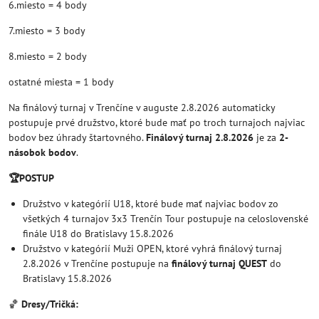
6.miesto = 4 body
7.miesto = 3 body
8.miesto = 2 body
ostatné miesta = 1 body
Na finálový turnaj v Trenčíne v auguste 2.8.2026 automaticky
postupuje prvé družstvo, ktoré bude mať po troch turnajoch najviac
bodov bez úhrady štartovného.
Finálový turnaj 2.8.2026
je za
2-
násobok bodov
.
🏆POSTUP
Družstvo v kategórií U18, ktoré bude mať najviac bodov zo
všetkých 4 turnajov 3x3 Trenčín Tour postupuje na celoslovenské
finále U18 do Bratislavy 15.8.2026
Družstvo v kategórií Muži OPEN, ktoré vyhrá finálový turnaj
2.8.2026 v Trenčíne postupuje na
finálový turnaj QUEST
do
Bratislavy 15.8.2026
🏀
Dresy/Tričká: