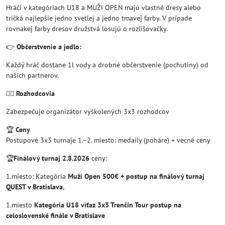
Hráči v kategóriach U18 a MUŽI OPEN majú vlastné dresy alebo
tričká najlepšie jedno svetlej a jedno tmavej farby. V prípade
rovnakej farby dresov družstvá losujú o rozlišovačky.
👉
Občerstvenie a jedlo:
Každý hráč dostane 1l vody a drobné občerstvenie (pochutiny) od
naších partnerov.
🧑‍⚖️
Rozhodcovia
Zabezpečuje organizátor vyškolených 3x3 rozhodcov
🏆
Ceny
Postupové 3x3 turnaje 1.–2. miesto: medaily (poháre) + vecné ceny
🏆
Finálový turnaj 2.8.2026
ceny:
1.miesto: Kategória
Muži Open 500€ + postup na finálový turnaj
QUEST v Bratislava
,
1.miesto
Kategória U18 víťaz 3x3 Trenčín Tour postup na
celoslovenské finále v Bratislave