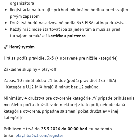
organizátora
Registrácia na turnaji - príchod minimálne hodinu pred svojim
prvým zápasom
Družstvá budú nasadzované podľa 3x3 FIBA ratingu družstva.
Každý hráč môže štartovať iba za jeden tím a musí sa pred
turnajom preukázať
kartičkou poistenca
🏀
Herný systém
Hrá sa podľa pravidiel 3x3 (+ upravené pre nižšie kategórie)
Základné skupiny + play-off
Zápas: 10 minút alebo 21 bodov (podľa pravidiel 3x3 FIBA)
- Kategórie U12 MIX hrajú 8 minút bez 12 sekúnd.
Minimálny 4 družstva pre otvorenie kategórie. /V prípade prihlásenia
menšieho počtu družstiev do niektorej z kategórií, nebude daná
kategória otvorená, prípadne sa zmení počet družstiev v inej
kategórií/
Prihlásenie trvá do
23.5.2026 do 00.00 hod.
tu na tomto
linku:
play.fiba3x3.com/register