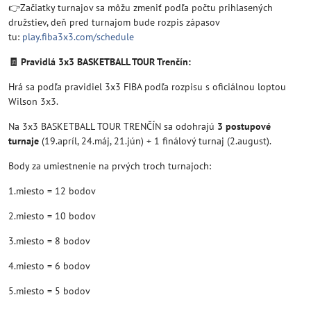
👉Začiatky turnajov sa môžu zmeniť podľa počtu prihlasených
družstiev, deň pred turnajom bude rozpis zápasov
tu:
play.fiba3x3.com/schedule
🧾 Pravidlá 3x3 BASKETBALL TOUR Trenčín:
Hrá sa podľa pravidiel 3x3 FIBA podľa rozpisu s oficiálnou loptou
Wilson 3x3.
Na 3x3 BASKETBALL TOUR TRENČÍN sa odohrajú
3 postupové
turnaje
(19.apríl, 24.máj, 21.jún) + 1 finálový turnaj (2.august).
Body za umiestnenie na prvých troch turnajoch:
1.miesto = 12 bodov
2.miesto = 10 bodov
3.miesto = 8 bodov
4.miesto = 6 bodov
5.miesto = 5 bodov