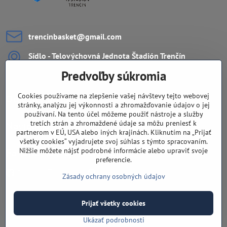
trencinbasket​@gmail​.com
Sídlo - Telovýchovná Jednota Štadión Trenčín
ZŠ Ul. L.Novomeského 11
Predvoľby súkromia
911 08 Trenčín
Cookies používame na zlepšenie vašej návštevy tejto webovej
Dôležité odkazy
stránky, analýzu jej výkonnosti a zhromažďovanie údajov o jej
používaní. Na tento účel môžeme použiť nástroje a služby
tretích strán a zhromaždené údaje sa môžu preniesť k
Navigácia
partnerom v EÚ, USA alebo iných krajinách. Kliknutím na „Prijať
všetky cookies“ vyjadrujete svoj súhlas s týmto spracovaním.
Fandíte nám aj na sieťach?
Nižšie môžete nájsť podrobné informácie alebo upraviť svoje
preferencie.
Facebook
Instagram
Youtube
Zásady ochrany osobných údajov
©
2026
Copyright
Prijať všetky cookies
Predvoľby súkromia
Zásady ochrany osobných údajov
Ukázať podrobnosti
Vytvorené pomocou:
BiznisWeb.sk