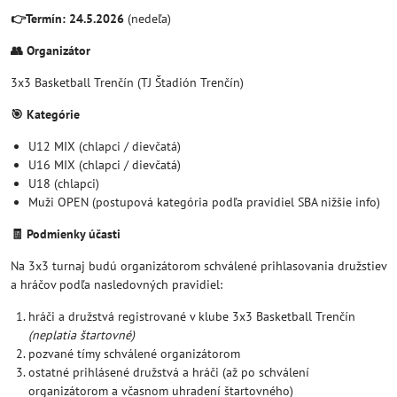
👉Termín:
24.5.2026
(nedeľa)
👥 Organizátor
3x3 Basketball Trenčín (TJ Štadión Trenčín)
🎯 Kategórie
U12 MIX (chlapci / dievčatá)
U16 MIX (chlapci / dievčatá)
U18 (chlapci)
Muži OPEN (postupová kategória podľa pravidiel SBA nižšie info)
🧾 Podmienky účasti
Na 3x3 turnaj budú organizátorom schválené prihlasovania družstiev
a hráčov podľa nasledovných pravidiel:
hráči a družstvá registrované v klube 3x3 Basketball Trenčín
(neplatia štartovné)
pozvané tímy schválené organizátorom
ostatné prihlásené družstvá a hráči (až po schválení
organizátorom a včasnom uhradení štartovného)