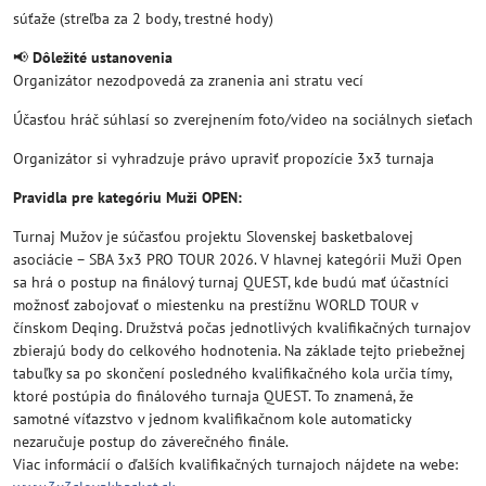
súťaže (streľba za 2 body, trestné hody)
📢
Dôležité ustanovenia
Organizátor nezodpovedá za zranenia ani stratu vecí
Účasťou hráč súhlasí so zverejnením foto/video na sociálnych sieťach
Organizátor si vyhradzuje právo upraviť propozície 3x3 turnaja
Pravidla pre kategóriu Muži OPEN:
Turnaj Mužov je súčasťou projektu Slovenskej basketbalovej
asociácie – SBA 3x3 PRO TOUR 2026. V hlavnej kategórii Muži Open
sa hrá o postup na finálový turnaj QUEST, kde budú mať účastníci
možnosť zabojovať o miestenku na prestížnu WORLD TOUR v
čínskom Deqing. Družstvá počas jednotlivých kvalifikačných turnajov
zbierajú body do celkového hodnotenia. Na základe tejto priebežnej
tabuľky sa po skončení posledného kvalifikačného kola určia tímy,
ktoré postúpia do finálového turnaja QUEST. To znamená, že
samotné víťazstvo v jednom kvalifikačnom kole automaticky
nezaručuje postup do záverečného finále.
Viac informácií o ďalších kvalifikačných turnajoch nájdete na webe: