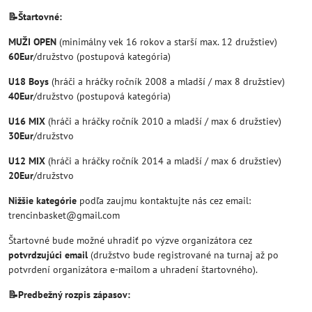
📝Štartovné:
MUŽI OPEN
(minimálny vek 16 rokov a starší max. 12 družstiev)
60Eur
/družstvo (postupová kategória)
U18 Boys
(hráči a hráčky ročník 2008 a mladší / max 8 družstiev)
40Eur
/družstvo (postupová kategória)
U16 MIX
(hráči a hráčky ročník 2010 a mladší / max 6 družstiev)
30Eur
/družstvo
U12 MIX
(hráči a hráčky ročník 2014 a mladší / max 6 družstiev)
20Eur
/družstvo
Nižšie kategórie
podľa zaujmu kontaktujte nás cez email:
trencinbasket@gmail.com
Štartovné bude možné uhradiť po výzve organizátora cez
potvrdzujúci email
(družstvo bude registrované na turnaj až po
potvrdení organizátora e-mailom a uhradení štartovného).
📝Predbežný rozpis zápasov: