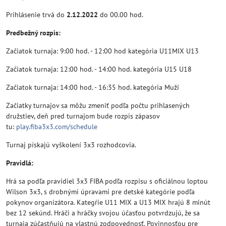
Prihlásenie trvá do
2.12.2022
do 00.00 hod.
Predbežný rozpis:
Začiatok turnaja: 9:00 hod. - 12:00 hod kategória U11MIX U13
Začiatok turnaja: 12:00 hod. - 14:00 hod. kategória U15 U18
Začiatok turnaja: 14:00 hod. - 16:35 hod. kategória Muži
Začiatky turnajov sa môžu zmeniť podľa počtu prihlasených
družstiev, deň pred turnajom bude rozpis zápasov
tu:
play.fiba3x3.com/schedule
Turnaj pískajú vyškolení 3x3 rozhodcovia.
Pravidlá:
Hrá sa podľa pravidiel 3x3 FIBA podľa rozpisu s oficiálnou loptou
Wilson 3x3, s drobnými úpravami pre detské kategórie podľa
pokynov organizátora. Kategŕie U11 MIX a U13 MIX hrajú 8 minút
bez 12 sekúnd. Hráči a hráčky svojou účasťou potvrdzujú, že sa
turnaja zúčastňujú na vlastnú zodpovednosť. Povinnosťou pre