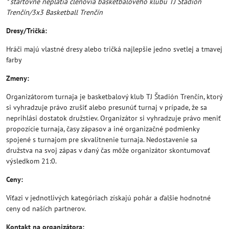
* štartovné neplatia členovia basketbalového klubu TJ Štadión
Trenčín/3x3 Basketball Trenčín
Dresy/Tričká:
Hráči majú vlastné dresy alebo tričká najlepšie jedno svetlej a tmavej
farby
Zmeny:
Organizátorom turnaja je basketbalový klub TJ Štadión Trenčín, ktorý
si vyhradzuje právo zrušiť alebo presunúť turnaj v prípade, že sa
neprihlási dostatok družstiev. Organizátor si vyhradzuje právo meniť
propozície turnaja, časy zápasov a iné organizačné podmienky
spojené s turnajom pre skvalitnenie turnaja. Nedostavenie sa
družstva na svoj zápas v daný čas môže organizátor skontumovať
výsledkom 21:0.
Ceny:
Víťazi v jednotlivých kategóriach získajú pohár a ďalšie hodnotné
ceny od naších partnerov.
Kontakt na organizátora: