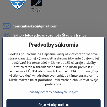
trencinbasket​@gmail​.com
Sídlo - Telovýchovná Jednota Štadión Trenčín
ZŠ Ul. L.Novomeského 11
Predvoľby súkromia
911 08 Trenčín
Cookies používame na zlepšenie vašej návštevy tejto webovej
Dôležité odkazy
stránky, analýzu jej výkonnosti a zhromažďovanie údajov o jej
používaní. Na tento účel môžeme použiť nástroje a služby
tretích strán a zhromaždené údaje sa môžu preniesť k
Navigácia
partnerom v EÚ, USA alebo iných krajinách. Kliknutím na „Prijať
všetky cookies“ vyjadrujete svoj súhlas s týmto spracovaním.
Nižšie môžete nájsť podrobné informácie alebo upraviť svoje
Fandíte nám aj na sieťach?
preferencie.
Facebook
Instagram
Youtube
Zásady ochrany osobných údajov
Prijať všetky cookies
©
2026
Copyright