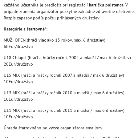
každého účastníka je predložiť pri registrácií
kartičku poistenca
. V
prípade zranenia organizátor poskytne základné zdravotné ošetrenie.
Rozpis zápasov podľa počtu prihlásených družstiev
Kategórie
a
štartovné*:
MUŽI OPEN (hráči viac ako 15 rokov, max. 6 družstiev)
60Eur/družstvo
U18 Chlapci (hráči a hráčky ročník 2004 a mladší / max 6 družstiev)
20Eur/družstvo
U15 MIX (hráči a hráčky ročník 2007 a mladší / max 6 družstiev)
10Eur/družstvo
U13 MIX (hráči a hráčky ročník 2010 a mladší / max 6 družstiev)
10Eur/družstvo
U11 MIX (hráči a hráčky ročník 2011 a mladší / max 6 družstiev)
10Eur/družstvo
Úhrada štartovného po výzve organizátora emailom.