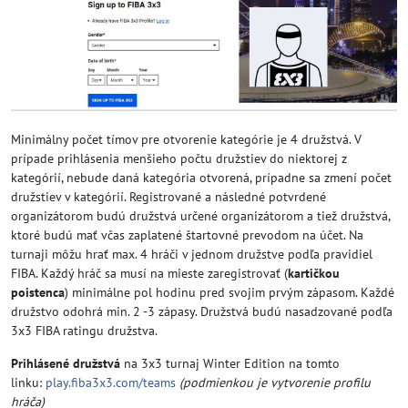
Minimálny počet tímov pre otvorenie kategórie je 4 družstvá. V
prípade prihlásenia menšieho počtu družstiev do niektorej z
kategórií, nebude daná kategória otvorená, prípadne sa zmení počet
družstiev v kategórií. Registrované a následné potvrdené
organizátorom budú družstvá určené organizátorom a tiež družstvá,
ktoré budú mať včas zaplatené štartovné prevodom na účet. Na
turnaji môžu hrať max. 4 hráči v jednom družstve podľa pravidiel
FIBA. Každý hráč sa musí na mieste zaregistrovať (
kartičkou
poistenca
) minimálne pol hodinu pred svojim prvým zápasom. Každé
družstvo odohrá min. 2 -3 zápasy. Družstvá budú nasadzované podľa
3x3 FIBA ratingu družstva.
Prihlásené družstvá
na 3x3 turnaj Winter Edition na tomto
linku:
play.fiba3x3.com/teams
(podmienkou je vytvorenie profilu
hráča)