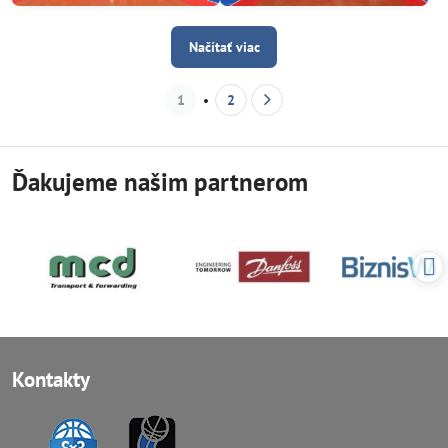
Načítať viac
1
2
Ďakujeme našim partnerom
Kontakty