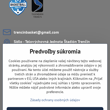
trencinbasket​@gmail​.com
Sídlo - Telovýchovná Jednota Štadión Trenčín
ZŠ Ul. L.Novomeského 11
Predvoľby súkromia
911 08 Trenčín
Cookies používame na zlepšenie vašej návštevy tejto webovej
Dôležité odkazy
stránky, analýzu jej výkonnosti a zhromažďovanie údajov o jej
používaní. Na tento účel môžeme použiť nástroje a služby
tretích strán a zhromaždené údaje sa môžu preniesť k
Navigácia
partnerom v EÚ, USA alebo iných krajinách. Kliknutím na „Prijať
všetky cookies“ vyjadrujete svoj súhlas s týmto spracovaním.
Nižšie môžete nájsť podrobné informácie alebo upraviť svoje
Fandíte nám aj na sieťach?
preferencie.
Facebook
Instagram
Youtube
Zásady ochrany osobných údajov