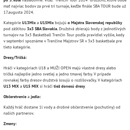
mať najviac bodov za prvé tri turnaje, keďže finále SBA TOUR bude už
17.augusta 2024.
Kategórie
U13Mix
a
U15Mix
bojujú
o Majstra Slovenskej republiky
pod záštitou
3x3 SBA Slovakia
. Družstvá zbierajú body z jednotlivých
turnajov na 3x3 Basketball Trenčín Tour podľa pravidiel vyššie, kedy
v septembri spoznáme v Trenčíne Majstrov SR v 3x3 basketbale pre
tieto kategórie.
Dresy/Tričká:
Hráči v kategóriach U18 a MUŽI OPEN majú vlastné dresy alebo
tričká najlepšie jedno svetlej a jedno tmavej farby. V prípade
rovnakej farby dresov družstvá losujú o rozlišovačky. V kategóriach
U13 MIX
a
U15 MIX
si hráči
tiež donesú dresy
Občerstvenie
a
jedlo:
Každý hráč dostane 1l vody a drobné občerstvenie (pochutiny) od
naších partnerov.
Zmeny: