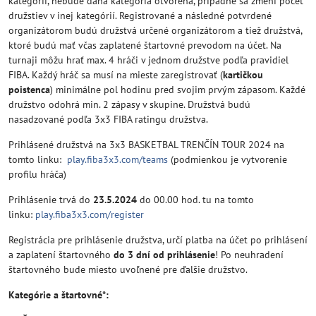
kategórií, nebude daná kategória otvorená, prípadne sa zmení počet
družstiev v inej kategórií. Registrované a následné potvrdené
organizátorom budú družstvá určené organizátorom a tiež družstvá,
ktoré budú mať včas zaplatené štartovné prevodom na účet. Na
turnaji môžu hrať max. 4 hráči v jednom družstve podľa pravidiel
FIBA. Každý hráč sa musí na mieste zaregistrovať (
kartičkou
poistenca
) minimálne pol hodinu pred svojim prvým zápasom. Každé
družstvo odohrá min. 2 zápasy v skupine. Družstvá budú
nasadzované podľa 3x3 FIBA ratingu družstva.
Prihlásené družstvá na 3x3 BASKETBAL TRENČÍN TOUR 2024 na
tomto linku:
play.fiba3x3.com/teams
(podmienkou je vytvorenie
profilu hráča)
Prihlásenie trvá do
23.5.2024
do 00.00 hod. tu na tomto
linku:
play.fiba3x3.com/register
Registrácia pre prihlásenie družstva, určí platba na účet po prihlásení
a zaplatení štartovného
do 3 dní od prihlásenie
! Po neuhradení
štartovného bude miesto uvoľnené pre ďalšie družstvo.
Kategórie a štartovné*: