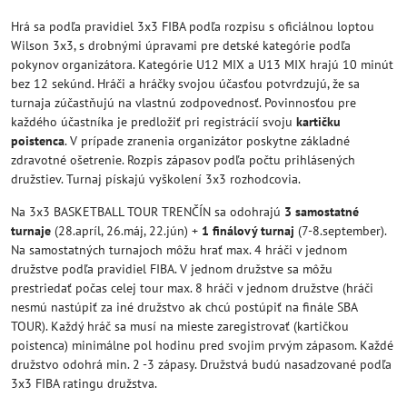
Hrá sa podľa pravidiel 3x3 FIBA podľa rozpisu s oficiálnou loptou
Wilson 3x3, s drobnými úpravami pre detské kategórie podľa
pokynov organizátora. Kategórie U12 MIX a U13 MIX hrajú 10 minút
bez 12 sekúnd. Hráči a hráčky svojou účasťou potvrdzujú, že sa
turnaja zúčastňujú na vlastnú zodpovednosť. Povinnosťou pre
každého účastníka je predložiť pri registrácií svoju
kartičku
poistenca
. V prípade zranenia organizátor poskytne základné
zdravotné ošetrenie. Rozpis zápasov podľa počtu prihlásených
družstiev. Turnaj pískajú vyškolení 3x3 rozhodcovia.
Na 3x3 BASKETBALL TOUR TRENČÍN sa odohrajú
3 samostatné
turnaje
(28.apríl, 26.máj, 22.jún) +
1 finálový turnaj
(7-8.september).
Na samostatných turnajoch môžu hrať max. 4 hráči v jednom
družstve podľa pravidiel FIBA. V jednom družstve sa môžu
prestriedať počas celej tour max. 8 hráči v jednom družstve (hráči
nesmú nastúpiť za iné družstvo ak chcú postúpiť na finále SBA
TOUR). Každý hráč sa musí na mieste zaregistrovať (kartičkou
poistenca) minimálne pol hodinu pred svojim prvým zápasom. Každé
družstvo odohrá min. 2 -3 zápasy. Družstvá budú nasadzované podľa
3x3 FIBA ratingu družstva.