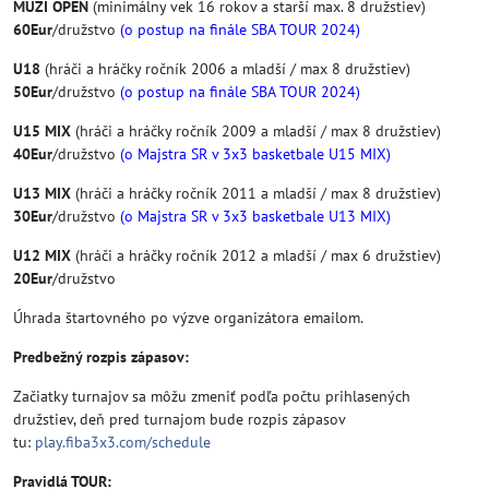
MUŽI OPEN
(minimálny vek 16 rokov a starší max. 8 družstiev)
60Eur
/družstvo
(o postup na finále SBA TOUR 2024)
U18
(hráči a hráčky ročník 2006 a mladší / max 8 družstiev)
50Eur
/družstvo
(o postup na finále SBA TOUR 2024)
U15 MIX
(hráči a hráčky ročník 2009 a mladší / max 8 družstiev)
40Eur
/družstvo
(o Majstra SR v 3x3 basketbale U15 MIX)
U13 MIX
(hráči a hráčky ročník 2011 a mladší / max 8 družstiev)
30Eur
/družstvo
(o Majstra SR v 3x3 basketbale U13 MIX)
U12 MIX
(hráči a hráčky ročník 2012 a mladší / max 6 družstiev)
20Eur
/družstvo
Úhrada štartovného po výzve organizátora emailom.
Predbežný rozpis zápasov:
Začiatky turnajov sa môžu zmeniť podľa počtu prihlasených
družstiev, deň pred turnajom bude rozpis zápasov
tu:
play.fiba3x3.com/schedule
Pravidlá TOUR: