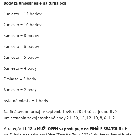
Body za umiestnenie na turnajoch:
1.miesto = 12 bodov
2.miesto = 10 bodov
3.miesto = 8 bodov
4.miesto = 6 bodov
5.miesto = 5 bodov
6.miesto = 4 body
7.miesto = 3 body
8.miesto = 2 body
ostatné miesta = 1 body
Na finálovom turnaji v septembri 7.-8.9. 2024 sú za jednotlivé
umiestnenia zdvojnásobené body 24, 20, 16, 12, 10, 8, 6, 4, 2.
V kategórií
U18
a
MUŽI OPEN
sa
postupuje na FINÁLE SBA TOUR už
po 3. kole
nasledovne: Víťaz "Trenčín Tour 2024" družstvo, ktoré bude