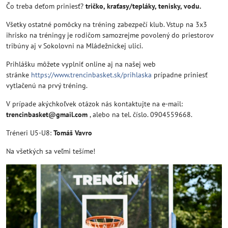
Čo treba deťom priniesť?
tričko, kraťasy/tepláky, tenisky, vodu.
Všetky ostatné pomôcky na tréning zabezpečí klub. Vstup na 3x3
ihrisko na tréningy je rodičom samozrejme povolený do priestorov
tribúny aj v Sokolovni na Mládežnickej ulici.
Prihlášku môžete vyplniť online aj na našej web
stránke
https://www.trencinbasket.sk/prihlaska
prípadne priniesť
vytlačenú na prvý tréning.
V prípade akýchkoľvek otázok nás kontaktujte na e-mail:
trencinbasket@gmail.com
, alebo na tel. číslo. 0904559668.
Tréneri U5-U8:
Tomáš Vavro
Na všetkých sa veľmi tešíme!