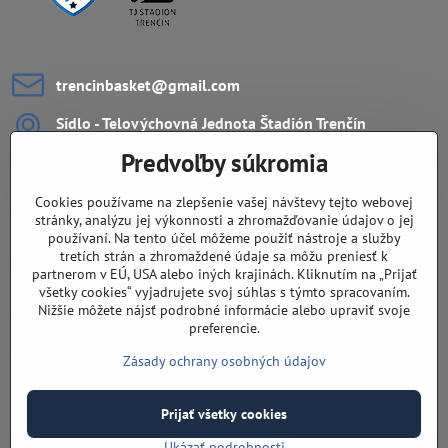
trencinbasket​@gmail​.com
Sídlo - Telovýchovná Jednota Štadión Trenčín
ZŠ Ul. L.Novomeského 11
Predvoľby súkromia
911 08 Trenčín
Cookies používame na zlepšenie vašej návštevy tejto webovej
Dôležité odkazy
stránky, analýzu jej výkonnosti a zhromažďovanie údajov o jej
používaní. Na tento účel môžeme použiť nástroje a služby
tretích strán a zhromaždené údaje sa môžu preniesť k
Navigácia
partnerom v EÚ, USA alebo iných krajinách. Kliknutím na „Prijať
všetky cookies“ vyjadrujete svoj súhlas s týmto spracovaním.
Nižšie môžete nájsť podrobné informácie alebo upraviť svoje
Fandíte nám aj na sieťach?
preferencie.
Facebook
Instagram
Youtube
Zásady ochrany osobných údajov
Prijať všetky cookies
©
2026
Copyright
Predvoľby súkromia
Zásady ochrany osobných údajov
Ukázať podrobnosti