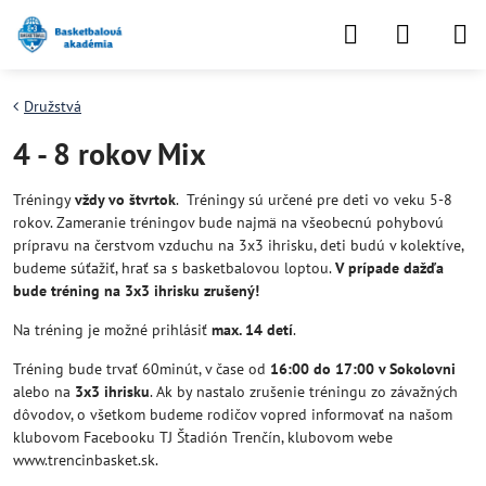
Družstvá
4 - 8 rokov Mix
Tréningy
vždy vo štvrtok
. Tréningy sú určené pre deti vo veku 5-8
rokov. Zameranie tréningov bude najmä na všeobecnú pohybovú
prípravu na čerstvom vzduchu na 3x3 ihrisku, deti budú v kolektíve,
budeme súťažiť, hrať sa s basketbalovou loptou.
V prípade dažďa
bude tréning na 3x3 ihrisku zrušený!
Na tréning je možné prihlásiť
max. 14 detí
.
Tréning bude trvať 60minút, v čase od
16:00 do 17:00 v Sokolovni
alebo na
3x3 ihrisku
. Ak by nastalo zrušenie tréningu zo závažných
dôvodov, o všetkom budeme rodičov vopred informovať na našom
klubovom Facebooku TJ Štadión Trenčín, klubovom webe
www.trencinbasket.sk.