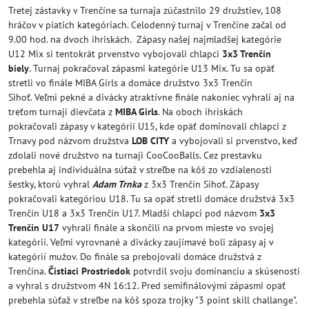
Tretej zástavky v Trenčíne sa turnaja zúčastnilo 29 družstiev, 108
hráčov v piatich kategóriach. Celodenný turnaj v Trenčíne začal od
9.00 hod. na dvoch ihriskách. Zápasy našej najmladšej kategórie
U12 Mix si tentokrát prvenstvo vybojovali chlapci
3x3 Trenčín
biely
. Turnaj pokračoval zápasmi kategórie U13 Mix. Tu sa opäť
stretli vo finále MIBA Girls a domáce družstvo 3x3 Trenčín
Sihoť. Veľmi pekné a divácky atraktívne finále nakoniec vyhrali aj na
treťom turnaji dievčata z
MIBA Girls
. Na oboch ihriskách
pokračovali zápasy v kategórií U15, kde opäť dominovali chlapci z
Trnavy pod názvom družstva
LOB CITY
a vybojovali si prvenstvo, keď
zdolali nové družstvo na turnaji CooCooBalls. Cez prestavku
prebehla aj individuálna súťaž v streľbe na kôš zo vzdialenosti
šestky, ktorú vyhral
Adam Trnka
z 3x3 Trenčín Sihoť. Zápasy
pokračovali kategóriou U18. Tu sa opäť stretli domáce družstvá 3x3
Trenčín U18 a 3x3 Trenčín U17. Mladší chlapci pod názvom
3x3
Trenčín U17
vyhrali finále a skončili na prvom mieste vo svojej
kategórií. Veľmi vyrovnané a divácky zaujímavé boli zápasy aj v
kategórií mužov. Do finále sa prebojovali domáce družstvá z
Trenčína.
Čistiaci Prostriedok
potvrdil svoju dominanciu a skúsenosti
a vyhral s družstvom 4N 16:12. Pred semifinálovými zápasmi opäť
prebehla súťaž v streľbe na kôš spoza trojky "3 point skill challange".