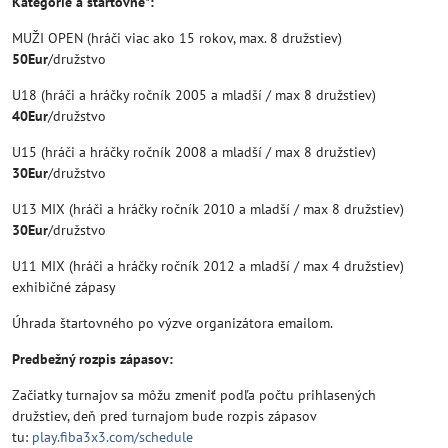
Kategórie a štartovné*:
MUŽI OPEN (hráči viac ako 15 rokov, max. 8 družstiev)
50Eur
/družstvo
U18 (hráči a hráčky ročník 2005 a mladší / max 8 družstiev)
40Eur
/družstvo
U15 (hráči a hráčky ročník 2008 a mladší / max 8 družstiev)
30Eur
/družstvo
U13 MIX (hráči a hráčky ročník 2010 a mladší / max 8 družstiev)
30Eur
/družstvo
U11 MIX (hráči a hráčky ročník 2012 a mladší / max 4 družstiev)
exhibičné zápasy
Úhrada štartovného po výzve organizátora emailom.
Predbežný rozpis zápasov:
Začiatky turnajov sa môžu zmeniť podľa počtu prihlasených
družstiev, deň pred turnajom bude rozpis zápasov
tu:
play.fiba3x3.com/schedule