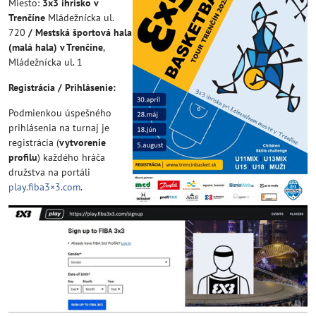
Miesto:
3x3 ihrisko v
Trenčíne
Mládežnícka ul.
720
/ Mestská športová hala
(malá hala) v Trenčíne
,
Mládežnícka ul. 1
Registrácia / Prihlásenie:
Podmienkou úspešného
prihlásenia na turnaj je
registrácia (
vytvorenie
profilu
) každého hráča
družstva na portáli
play.fiba3×3.com
.