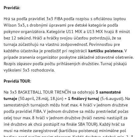
Pravidlá:
Hrá sa podľa pravidiel 3x3 FIBA podľa rozpisu s oficiálnou loptou
Wilson 3x3, s drobnými úpravami pre detské kategórie podľa
pokynov organizátora. Kategórie U11 MIX a U13 MIX hrajú 8 minút
bez 12 sekúnd. Hráči a hráčky svojou účasťou potvrdzujú, že sa
turnaja zúčastňujú na vlastnú zodpovednosť. Povinnosťou pre
každého účastníka je predložiť pri registrácií
kartičku poistenca
. V
prípade zranenia organizátor poskytne základné zdravotné ošetrenie.
Rozpis zápasov podľa počtu prihlásených družstiev. Turnaj pískajú
vyškolení 3x3 rozhodcovia.
Pravidlá TOUR
:
Na 3x3 BASKETBALL TOUR TRENČÍN sa odohrajú
3 samostatné
turnaje
(30.apríl, 28.máj, 18.jún) +
1 finálový turnaj
(5.-6.august). Na
samostatných turnajoch môžu hrať max. 4 hráči v jednom družstve
podľa pravidiel FIBA. V jednom družstve sa môžu prestriedať počas
celej tour max. 8 hráči v jednom družstve (hráči nesmú nastúpiť za
iné družstvo ak chcú postúpiť na finále SBA TOUR). Každý hráč sa
musí na mieste zaregistrovať (kartičkou poistenca) minimálne pol
hodinu pred svojim prvým zápasom. Každé družstvo odohrá min. 2 -3