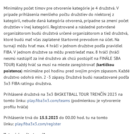
Minimálny počet tímov pre otvorenie kategórie je 4 družstvá. V
prípade prihlásenia menšieho počtu družstiev do niektorej z
kategórií, nebude daná kategória otvorená, prípadne sa zmení počet
družstiev v inej kategórií. Registrované a následné potvrdené
organizátorom budú družstvá určené organizátorom a tiež družstvá,
ktoré budú mať včas zaplatené štartovné prevodom na účet. Na
turnaji môžu hrať max. 4 hráči v jednom družstve podľa pravidiel
FIBA. V jednom družstve sa môžu prestriedať max. 8 hráči (hráči
nesmú nastúpiť za iné družstvo ak chcú postúpiť na FINÁLE SBA
TOUR) Každý hráč sa musí na mieste zaregistrovať (
kartičkou
poistenca
) minimálne pol hodinu pred svojim prvým zápasom. Každé
družstvo odohrá min. 2 -3 zápasy. Družstvá budú nasadzované podľa
3x3 FIBA ratingu družstva.
Prihlásené družstvá na 3x3 BASKETBALL TOUR TRENČÍN 2023 na
tomto linku:
play.fiba3x3.com/teams
(podmienkou je vytvorenie
profilu hráča)
Prihlásenie trvá do
15.5.2023
do 00.00 hod. tu na tomto
linku:
play.fiba3x3.com/register