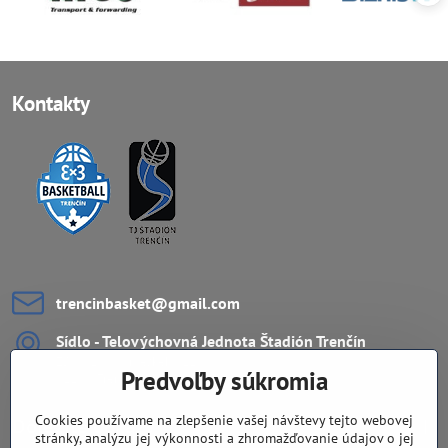
Kontakty
trencinbasket​@gmail​.com
Sídlo - Telovýchovná Jednota Štadión Trenčín
ZŠ Ul. L.Novomeského 11
Predvoľby súkromia
911 08 Trenčín
Cookies používame na zlepšenie vašej návštevy tejto webovej
Dôležité odkazy
stránky, analýzu jej výkonnosti a zhromažďovanie údajov o jej