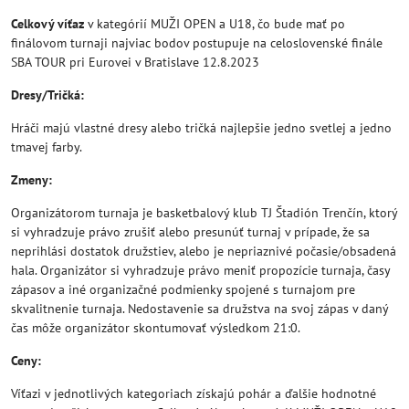
Celkový víťaz
v kategórií MUŽI OPEN a U18, čo bude mať po
finálovom turnaji najviac bodov postupuje na celoslovenské finále
SBA TOUR pri Eurovei v Bratislave 12.8.2023
Dresy/Tričká:
Hráči majú vlastné dresy alebo tričká najlepšie jedno svetlej a jedno
tmavej farby.
Zmeny:
Organizátorom turnaja je basketbalový klub TJ Štadión Trenčín, ktorý
si vyhradzuje právo zrušiť alebo presunúť turnaj v prípade, že sa
neprihlási dostatok družstiev, alebo je nepriaznivé počasie/obsadená
hala. Organizátor si vyhradzuje právo meniť propozície turnaja, časy
zápasov a iné organizačné podmienky spojené s turnajom pre
skvalitnenie turnaja. Nedostavenie sa družstva na svoj zápas v daný
čas môže organizátor skontumovať výsledkom 21:0.
Ceny:
Víťazi v jednotlivých kategoriach získajú pohár a ďalšie hodnotné