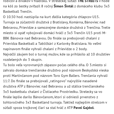
rodičov a divákov v hľadisku. V streleckej súťaži
THE STREETS
v hode
na kôš zo šestky zvíťazil 8 ročný
Šimon Šintál
z domáceho klubu 3x3
Basketball Trenčín.
O 10.50 hod. nastúpila na kurt ďalšia kategória chlapcov U15.
Turnaja sa zúčastnili družstvá z Bratislavy, Komárna, Bánoviec nad
Bebravou, Prievidze a samozrejme domáce družstvá z Trenčína. Tretie
miesto si opäť vybojovali domáci hráči z 3x3 Trenčín U15 proti M-
BBK Bánovce nad Bebravou. Do finále sa prebojovali chalani z
Prievidza Basketball a Tabličkári z Karlovky Bratislava. Vo veľmi
napínavom finále vyhrali chalani z Prievidze o 2 body.
Najväčší záujem bol o turnaj mužov, kde sa prihlásilo až 10 družstiev
rozdelených do 3 skupín.
Tu bolo veľa vyrovnaných zápasov počas celého dňa. O 3.miesto si
zahralo domáce trenčianske družstvo pod názvom Beskydská vieska
proti Martinčanom pod názvom Toro Gym Ballers. Trenčania vyhrali
11:7. Do finále sa prebojovali „ratingovo" najvyššie nasadené
družstva ATP z Bánoviec nad Bebravou a už stálice trenčianskeho
3x3 basketbalu chalani z Čistiaceho Prostriedku. Strelecky sa vo
finále lepšie darilo Bánovčanom, ktorí si odniesli prvenstvo z
tohtoročného 3x3 Basketland turnaja. Taktiež najlepším strelcom v
súťaži spoza trojkovej čiari sa stal hráč z ATP
Pavel Gajdoš
.