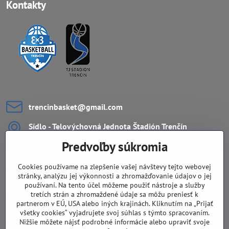
Kontakty
trencinbasket​@gmail​.com
Sídlo - Telovýchovná Jednota Štadión Trenčín
ZŠ Ul. L.Novomeského 11
Predvoľby súkromia
911 08 Trenčín
Cookies používame na zlepšenie vašej návštevy tejto webovej
Dôležité odkazy
stránky, analýzu jej výkonnosti a zhromažďovanie údajov o jej
používaní. Na tento účel môžeme použiť nástroje a služby
tretích strán a zhromaždené údaje sa môžu preniesť k
Navigácia
partnerom v EÚ, USA alebo iných krajinách. Kliknutím na „Prijať
všetky cookies“ vyjadrujete svoj súhlas s týmto spracovaním.
Fandíte nám aj na sieťach?
Nižšie môžete nájsť podrobné informácie alebo upraviť svoje