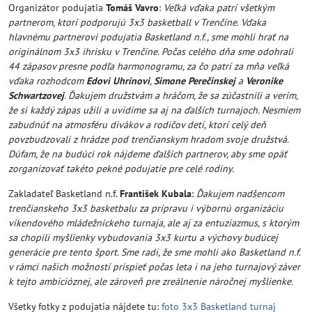
Organizátor podujatia
Tomáš Vavro
:
Veľká vďaka patrí všetkým
partnerom, ktorí podporujú 3x3 basketball v Trenčíne. Vďaka
hlavnému partnerovi podujatia Basketland n.f., sme mohli hrať na
originálnom 3x3 ihrisku v Trenčíne. Počas celého dňa sme odohrali
44 zápasov presne podľa harmonogramu, za čo patrí za mňa veľká
vďaka rozhodcom
Edovi Uhrínovi
,
Simone Perečinskej
a
Veronike
Schwartzovej
. Ďakujem družstvám a hráčom, že sa zúčastnili a verím,
že si každý zápas užili a uvidíme sa aj na ďalších turnajoch. Nesmiem
zabudnúť na atmosféru divákov a rodičov detí, ktorí celý deň
povzbudzovali z hrádze pod trenčianskym hradom svoje družstvá.
Dúfam, že na budúci rok nájdeme ďalších partnerov, aby sme opäť
zorganizovať takéto pekné podujatie pre celé rodiny.
Zakladateľ Basketland n.f.
František Kubala
:
Ďakujem nadšencom
trenčianskeho 3x3 basketbalu za prípravu i výbornú organizáciu
víkendového mládežníckeho turnaja, ale aj za entuziazmus, s ktorým
sa chopili myšlienky vybudovania 3x3 kurtu a výchovy budúcej
generácie pre tento šport. Sme radi, že sme mohli ako Basketland n.f.
v rámci našich možností prispieť počas leta i na jeho turnajový záver
k tejto ambicióznej, ale zároveň pre zreálnenie náročnej myšlienke.
Všetky fotky z podujatia nájdete tu:
foto 3x3 Basketland turnaj