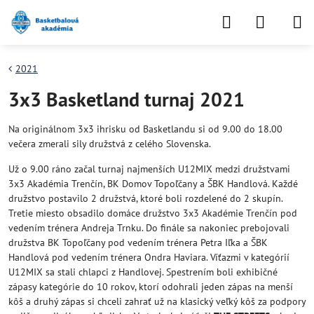
2021
3x3 Basketland turnaj 2021
Na originálnom 3x3 ihrisku od Basketlandu si od 9.00 do 18.00
večera zmerali sily družstvá z celého Slovenska.
Už o 9.00 ráno začal turnaj najmenších U12MIX medzi družstvami
3x3 Akadémia Trenčín, BK Domov Topoľčany a ŠBK Handlová. Každé
družstvo postavilo 2 družstvá, ktoré boli rozdelené do 2 skupín.
Tretie miesto obsadilo domáce družstvo 3x3 Akadémie Trenčín pod
vedením trénera Andreja Trnku. Do finále sa nakoniec prebojovali
družstva BK Topoľčany pod vedením trénera Petra Iľka a ŠBK
Handlová pod vedením trénera Ondra Haviara. Víťazmi v kategórií
U12MIX sa stali chlapci z Handlovej. Spestrením boli exhibičné
zápasy kategórie do 10 rokov, ktorí odohrali jeden zápas na menší
kôš a druhý zápas si chceli zahrať už na klasický veľký kôš za podpory