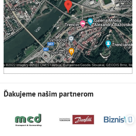
Povoliť tentokrát
Povoliť a zapamätať - súhlas s druhom cookie:
Funkčné
Otvoriť obsah v novom okne
Ďakujeme našim partnerom