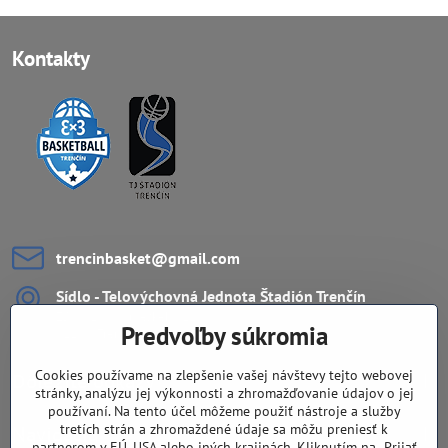
Kontakty
trencinbasket​@gmail​.com
Sídlo - Telovýchovná Jednota Štadión Trenčín
ZŠ Ul. L.Novomeského 11
Predvoľby súkromia
911 08 Trenčín
Cookies používame na zlepšenie vašej návštevy tejto webovej
Dôležité odkazy
stránky, analýzu jej výkonnosti a zhromažďovanie údajov o jej
používaní. Na tento účel môžeme použiť nástroje a služby
tretích strán a zhromaždené údaje sa môžu preniesť k
Navigácia
partnerom v EÚ, USA alebo iných krajinách. Kliknutím na „Prijať