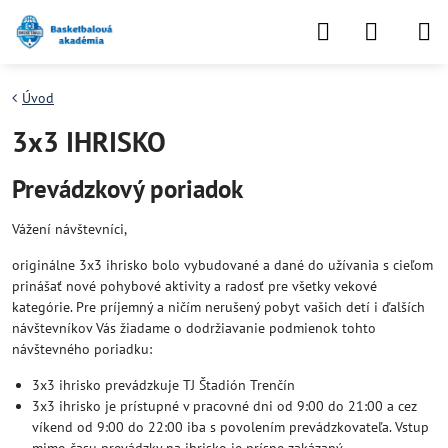
Úvod
3x3 IHRISKO
Prevádzkový poriadok
Vážení návštevníci,
originálne 3x3 ihrisko bolo vybudované a dané do užívania s cieľom
prinášať nové pohybové aktivity a radosť pre všetky vekové
kategórie. Pre príjemný a ničím nerušený pobyt vašich detí i ďalších
návštevníkov Vás žiadame o dodržiavanie podmienok tohto
návštevného poriadku:
3x3 ihrisko prevádzkuje TJ Štadión Trenčín
3x3 ihrisko je prístupné v pracovné dni od 9:00 do 21:00 a cez
víkend od 9:00 do 22:00 iba s povolením prevádzkovateľa. Vstup