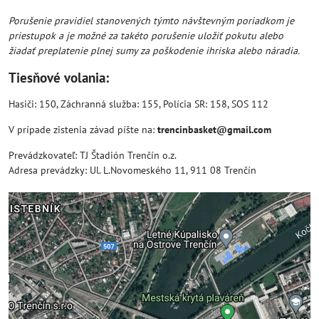
Porušenie pravidiel stanovených týmto návštevným poriadkom je
priestupok a je možné za takéto porušenie uložiť pokutu alebo
žiadať preplatenie plnej sumy za poškodenie ihriska alebo náradia.
Tiesňové volania:
Hasiči: 150, Záchranná služba: 155, Polícia SR: 158, SOS 112
V prípade zistenia závad píšte na:
trencinbasket@gmail.com
Prevádzkovateľ: TJ Štadión Trenčín o.z.
Adresa prevádzky: Ul. L.Novomeského 11, 911 08 Trenčín
Externý obsah je blokovaný Voľbami súkromia
Prajete si načítať externý obsah?