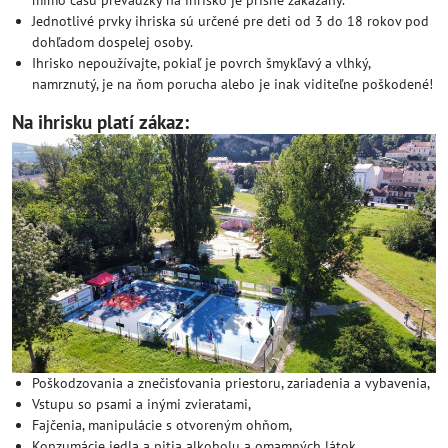
mimo času prevádzky na ihrisko je prísne zakázaný.
Jednotlivé prvky ihriska sú určené pre deti od 3 do 18 rokov pod
dohľadom dospelej osoby.
Ihrisko nepoužívajte, pokiaľ je povrch šmykľavý a vlhký,
namrznutý, je na ňom porucha alebo je inak viditeľne poškodené!
Na ihrisku platí zákaz:
Poškodzovania a znečisťovania priestoru, zariadenia a vybavenia,
Vstupu so psami a inými zvieratami,
Fajčenia, manipulácie s otvoreným ohňom,
Konzumácie jedla a pitia alkoholu a omamných látok,