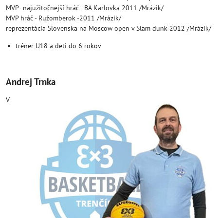
MVP- najužitočnejší hráč - BA Karlovka 2011 /Mrázik/
MVP hráč - Ružomberok -2011 /Mrázik/
reprezentácia Slovenska na Moscow open v Slam dunk 2012 /Mrázik/
tréner U18 a deti do 6 rokov
Andrej Trnka
V