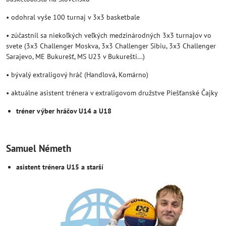
• odohral vyše 100 turnaj v 3x3 basketbale
• zúčastnil sa niekoľkých veľkých medzinárodných 3x3 turnajov vo
svete (3x3 Challenger Moskva, 3x3 Challenger Sibiu, 3x3 Challenger
Sarajevo, ME Bukurešť, MS U23 v Bukurešti...)
• bývalý extraligový hráč (Handlová, Komárno)
• aktuálne asistent trénera v extraligovom družstve Piešťanské Čajky
tréner výber hráčov U14 a U18
Samuel Németh
asistent trénera U15 a starší