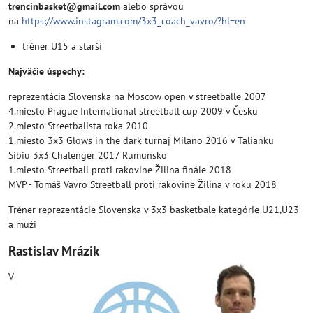
trencinbasket@gmail.com
alebo správou
na
https://www.instagram.com/3x3_coach_vavro/?hl=en
tréner U15 a starší
Najväčie úspechy:
reprezentácia Slovenska na Moscow open v streetballe 2007
4.miesto Prague International streetball cup 2009 v Česku
2.miesto Streetbalista roka 2010
1.miesto 3x3 Glows in the dark turnaj Milano 2016 v Talianku
Sibiu 3x3 Chalenger 2017 Rumunsko
1.miesto Streetball proti rakovine Žilina finále 2018
MVP - Tomáš Vavro Streetball proti rakovine Žilina v roku 2018
Tréner reprezentácie Slovenska v 3x3 basketbale kategórie U21,U23
a muži
Rastislav Mrázik
V