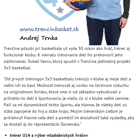
Trenčíne pôsobí pri basketbale už vyše 30 rokov ako hráč, tréner aj
funkcionár klubu. K návratu trénovania detí ho prehovoril jeho
odchovanec Tomáš Vavro, ktorý spustil v Trenčíne jedinečný projekt
3x3 basketbal.
"Od prvých tréningov 3x3 basketbalu trénujú v klube aj moje deti a
veľmi ich to baví. Možnosť trénovať aj vonku na čerstvom vzduchu
na originálnom ihrisku, ktoré sme si od základov vybudovali a
pritiahlo to deti k športovaniu je niečo, čo si v klube veľmi ceníme.
Pači sa mi dynamickosť tohto športu, ale hlavne, že všetky deti sú
stále zapojené do hry a stále hrajú. Mojím trénerským cieľom je
pritiahnuť hlavne veľa detí a pomôcť im dosiahnúť také vysledky, aby
sa dostali aj do reprezentácie Slovenska."
tréner U14 a výber mladežníckych hráčov