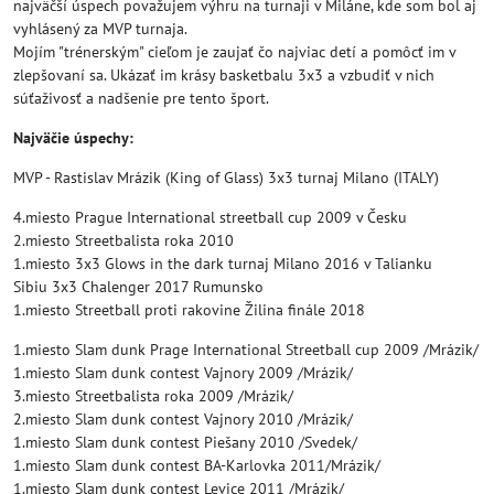
najväčší úspech považujem výhru na turnaji v Miláne, kde som bol aj
vyhlásený za MVP turnaja.
Mojím "trénerským" cieľom je zaujať čo najviac detí a pomôcť im v
zlepšovaní sa. Ukázať im krásy basketbalu 3x3 a vzbudiť v nich
súťaživosť a nadšenie pre tento šport.
Najväčie úspechy:
MVP - Rastislav Mrázik (King of Glass) 3x3 turnaj Milano (ITALY)
4.miesto Prague International streetball cup 2009 v Česku
2.miesto Streetbalista roka 2010
1.miesto 3x3 Glows in the dark turnaj Milano 2016 v Talianku
Sibiu 3x3 Chalenger 2017 Rumunsko
1.miesto Streetball proti rakovine Žilina finále 2018
1.miesto Slam dunk Prage International Streetball cup 2009 /Mrázik/
1.miesto Slam dunk contest Vajnory 2009 /Mrázik/
3.miesto Streetbalista roka 2009 /Mrázik/
2.miesto Slam dunk contest Vajnory 2010 /Mrázik/
1.miesto Slam dunk contest Piešany 2010 /Svedek/
1.miesto Slam dunk contest BA-Karlovka 2011/Mrázik/
1.miesto Slam dunk contest Levice 2011 /Mrázik/