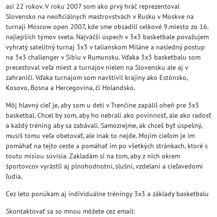
asi 22 rokov. V roku 2007 som ako prvý hráč reprezentoval
Slovensko na neoficiálnych mastrovstvách v Rusku v Moskve na
turnaji Moscow open 2007, kde sme obsadili celkové 9.miesto zo 16.
najlepších týmov sveta. Najväčší úspech v 3x3 basketbale považujem
vyhratý satelitný turnaj 3x3 v talianskom Miláne a nasledný postup
na 3x3 challenger v Sibiu v Rumunsku. Vďaka 3x3 basketbalu som
precestoval veľa miest a turnajov nielen na Slovensku ale aj v
zahraničí. Vďaka turnajom som navštívil krajiny ako Estónsko,
Kosovo, Bosna a Hercegovina, či Holandsko.
Môj hlavný cieľ je, aby som u detí v Trenčíne zapálil oheň pre 3x3
basketbal. Chcel by som, aby ho nebrali ako povinnosť, ale ako radosť
a každý tréning aby sa zabávali. Samozrejme, ak chceš byť úspešný,
musíš tomu veľa obetovať, ale inak to nejde. Mojím cieľom je im
pomáhať na tejto ceste a pomáhať im po všetkých stránkach, ktoré s
touto misiou súvisia. Zakladám si na tom, aby z nich okrem
športovcov vyrástli aj plnohodnotní, slušní, vzdelaní a cieľavedomí
ľudia.
Cez leto ponúkam aj individuálne tréningy 3x3 a základy basketbalu
Skontaktovať sa so mnou môžete cez email: