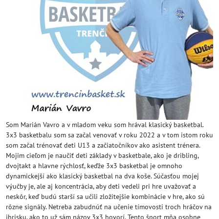
Som Marián Vavro a v mladom veku som hrával klasický basketbal.
3x3 basketbalu som sa začal venovať v roku 2022 a v tom istom roku
som začal trénovať deti U13 a začiatočníkov ako asistent trénera.
Mojim cieľom je naučiť deti základy v basketbale, ako je dribling,
dvojtakt a hlavne rýchlosť, keďže 3x3 basketbal je omnoho
dynamickejší ako klasický basketbal na dva koše. Súčasťou mojej
výučby je, ale aj koncentrácia, aby deti vedeli pri hre uvažovať a
neskôr, keď budú starší sa učili zložitejšie kombinácie v hre, ako sú
rôzne signály. Netreba zabudnúť na učenie tímovosti troch hráčov na
ihrisku, ako to už sám názov 3x3 hovorí. Tento šport mňa osobne