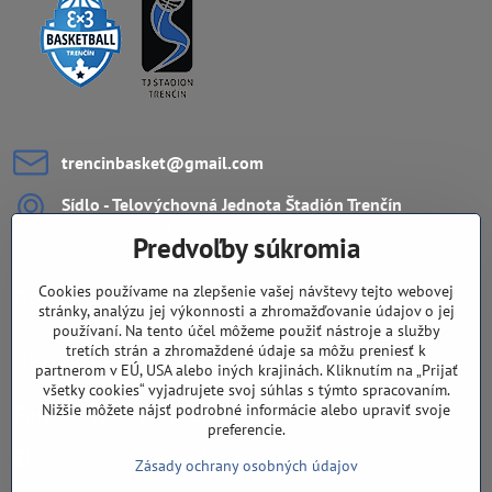
trencinbasket​@gmail​.com
Sídlo - Telovýchovná Jednota Štadión Trenčín
ZŠ Ul. L.Novomeského 11
Predvoľby súkromia
911 08 Trenčín
Cookies používame na zlepšenie vašej návštevy tejto webovej
Dôležité odkazy
stránky, analýzu jej výkonnosti a zhromažďovanie údajov o jej
používaní. Na tento účel môžeme použiť nástroje a služby
tretích strán a zhromaždené údaje sa môžu preniesť k
Navigácia
partnerom v EÚ, USA alebo iných krajinách. Kliknutím na „Prijať
všetky cookies“ vyjadrujete svoj súhlas s týmto spracovaním.
Nižšie môžete nájsť podrobné informácie alebo upraviť svoje
Fandíte nám aj na sieťach?
preferencie.
Facebook
Instagram
Youtube
Zásady ochrany osobných údajov