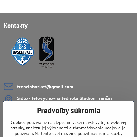
Kontakty
trencinbasket​@gmail​.com
Sídlo - Telovýchovná Jednota Štadión Trenčín
ZŠ Ul. L.Novomeského 11
Predvoľby súkromia
911 08 Trenčín
Cookies používame na zlepšenie vašej návštevy tejto webovej
Dôležité odkazy
stránky, analýzu jej výkonnosti a zhromažďovanie údajov o jej
používaní. Na tento účel môžeme použiť nástroje a služby