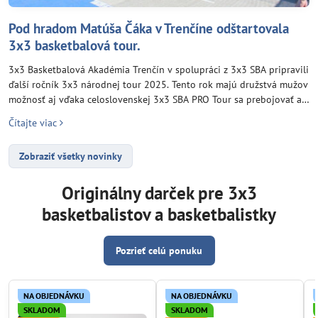
Pod hradom Matúša Čáka v Trenčíne odštartovala
3x3 basketbalová tour.
3x3 Basketbalová Akadémia Trenčín v spolupráci z 3x3 SBA pripravili
ďalší ročník 3x3 národnej tour 2025. Tento rok majú družstvá mužov
možnosť aj vďaka celoslovenskej 3x3 SBA PRO Tour sa prebojovať až
do Číny na 3x3 Fiba World Tour v Šhanghaji pod spoločným heslo:
Čítajte viac
„From the streets to the world stage“
Zobraziť všetky novinky
Originálny darček pre 3x3
basketbalistov a basketbalistky
Pozrieť celú ponuku
NA OBJEDNÁVKU
NA OBJEDNÁVKU
SKLADOM
SKLADOM