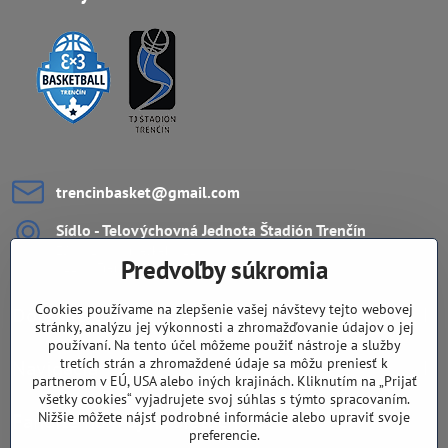
trencinbasket​@gmail​.com
Sídlo - Telovýchovná Jednota Štadión Trenčín
ZŠ Ul. L.Novomeského 11
Predvoľby súkromia
911 08 Trenčín
Cookies používame na zlepšenie vašej návštevy tejto webovej
Dôležité odkazy
stránky, analýzu jej výkonnosti a zhromažďovanie údajov o jej
používaní. Na tento účel môžeme použiť nástroje a služby
tretích strán a zhromaždené údaje sa môžu preniesť k
Navigácia
partnerom v EÚ, USA alebo iných krajinách. Kliknutím na „Prijať
všetky cookies“ vyjadrujete svoj súhlas s týmto spracovaním.
Fandíte nám aj na sieťach?
Nižšie môžete nájsť podrobné informácie alebo upraviť svoje
preferencie.