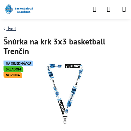
Úvod
Šnúrka na krk 3x3 basketball
Trenčín
NA OBJEDNÁVKU
SKLADOM
NOVINKA