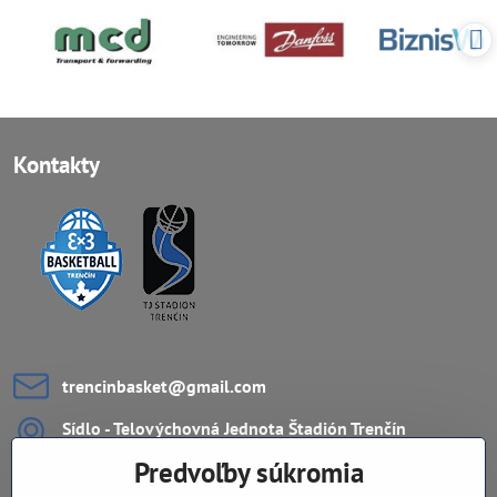
Kontakty
trencinbasket​@gmail​.com
Sídlo - Telovýchovná Jednota Štadión Trenčín
ZŠ Ul. L.Novomeského 11
Predvoľby súkromia
911 08 Trenčín