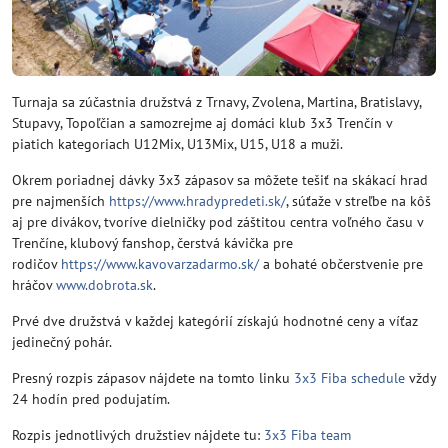
Turnaja sa zúčastnia družstvá z Trnavy, Zvolena, Martina, Bratislavy,
Stupavy, Topoľčian a samozrejme aj domáci klub 3x3 Trenčín v
piatich kategoriach U12Mix, U13Mix, U15, U18 a muži.
Okrem poriadnej dávky 3x3 zápasov sa môžete tešiť na skákací hrad
pre najmenších
https://www.hradypredeti.sk/
, súťaže v streľbe na kôš
aj pre divákov, tvoríve dielničky pod záštitou centra voľného času v
Trenčíne, klubový fanshop, čerstvá kávička pre
rodičov
https://www.kavovarzadarmo.sk/
a bohaté občerstvenie pre
hráčov
www.dobrota.sk
.
Prvé dve družstvá v každej kategórií získajú hodnotné ceny a víťaz
jedinečný pohár.
Presný rozpis zápasov nájdete na tomto linku
3x3 Fiba schedule
vždy
24 hodín pred podujatím.
Rozpis jednotlivých družstiev nájdete tu:
3x3 Fiba team