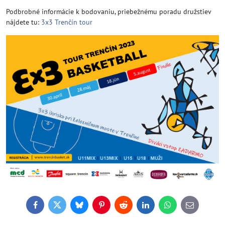
Podbrobné informácie k bodovaniu, priebežnému poradu družstiev
nájdete tu:
3x3 Trenčín tour
Facebook
Twitter
Bluesky
Pinterest
Reddit
LinkedIn
WhatsApp
E-
mail