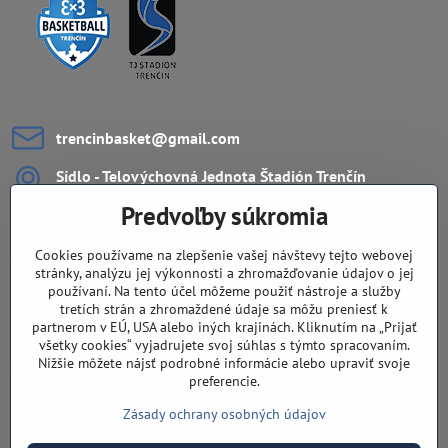
trencinbasket​@gmail​.com
Sídlo - Telovýchovná Jednota Štadión Trenčín
ZŠ Ul. L.Novomeského 11
Predvoľby súkromia
911 08 Trenčín
Cookies používame na zlepšenie vašej návštevy tejto webovej
Dôležité odkazy
stránky, analýzu jej výkonnosti a zhromažďovanie údajov o jej
používaní. Na tento účel môžeme použiť nástroje a služby
tretích strán a zhromaždené údaje sa môžu preniesť k
Navigácia
partnerom v EÚ, USA alebo iných krajinách. Kliknutím na „Prijať
všetky cookies“ vyjadrujete svoj súhlas s týmto spracovaním.
Nižšie môžete nájsť podrobné informácie alebo upraviť svoje
Fandíte nám aj na sieťach?
preferencie.
Facebook
Instagram
Youtube
Zásady ochrany osobných údajov