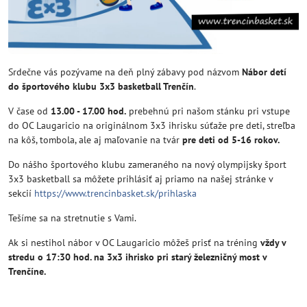
Srdečne vás pozývame na deň plný zábavy pod názvom
Nábor detí
do športového klubu 3x3 basketball Trenčín
.
V čase od
13.00 - 17.00 hod.
prebehnú pri našom stánku pri vstupe
do OC Laugaricio na originálnom 3x3 ihrisku súťaže pre deti, streľba
na kôš, tombola, ale aj maľovanie na tvár
pre deti od 5-16 rokov.
Do nášho športového klubu zameraného na nový olympijsky šport
3x3 basketball sa môžete prihlásiť aj priamo na našej stránke v
sekcií
https://www.trencinbasket.sk/prihlaska
Tešíme sa na stretnutie s Vami.
Ak si nestihol nábor v OC Laugaricio môžeš prisť na tréning
vždy v
stredu o 17:30 hod. na 3x3 ihrisko pri starý železničný most v
Trenčíne.