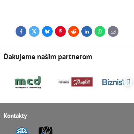
Facebook
Twitter
Bluesky
Pinterest
Reddit
LinkedIn
WhatsApp
E-
mail
Ďakujeme našim partnerom
Kontakty