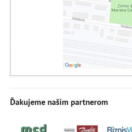
Pra
Povoliť tentokrát
Po
Ďakujeme našim partnerom