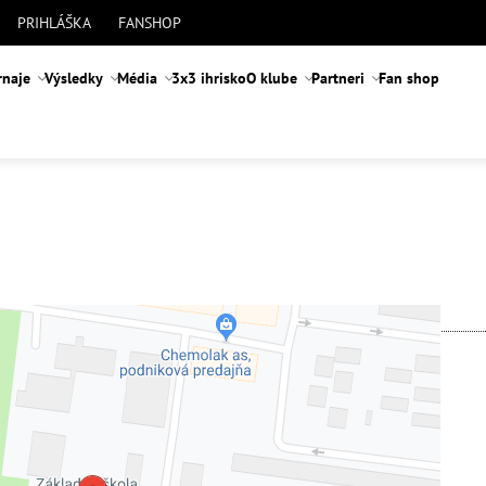
PRIHLÁŠKA
FANSHOP
rnaje
Výsledky
Média
3x3 ihrisko
O klube
Partneri
Fan shop
 je blokovaný Voľbami súkromia