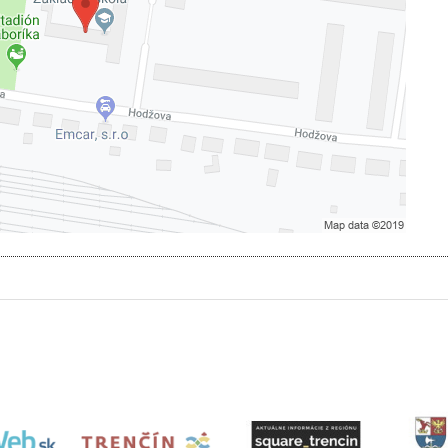
jete si načítať externý obsah?
voliť a zapamätať - súhlas s druhom cookie: Funkčné
Otvoriť obsah v novom okne