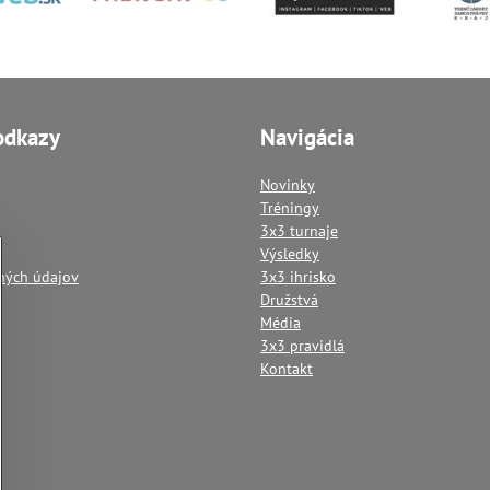
odkazy
Navigácia
Novinky
Tréningy
3x3 turnaje
Výsledky
ných údajov
3x3 ihrisko
Družstvá
Média
3x3 pravidlá
Kontakt