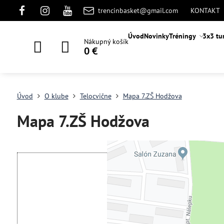
trencinbasket@gmail.com
KONTAKT
Úvod
Novinky
Tréningy
3x3 tu
Nákupný košík
0 €
Úvod
O klube
Telocvične
Mapa 7.ZŠ Hodžova
Mapa 7.ZŠ Hodžova
Externý obsah