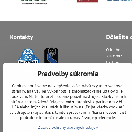
Kontakty
Dôležité 
O klube
2% z daní
Partneri
Fan shop
Predvoľby súkromia
Ochrana osob
Kontakt
Cookies používame na zlepšenie vašej návštevy tejto webovej
stránky, analýzu jej výkonnosti a zhromažďovanie údajov o jej
používaní. Na tento účel môžeme použiť nástroje a služby tretích
trencinbasket​@gmail​.com
strán a zhromaždené údaje sa môžu preniesť k partnerom v EÚ,
USA alebo iných krajinách. Kliknutím na „Prijať všetky cookies“
Sídlo - Telovýchovná Jednota
vyjadrujete svoj súhlas s týmto spracovaním. Nižšie môžete nájsť
Štadión Trenčín
podrobné informácie alebo upraviť svoje preferencie.
ZŠ Ul. L.Novomeského 11
911 08 Trenčín
Zásady ochrany osobných údajov